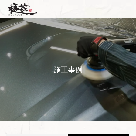
施
工
事
例